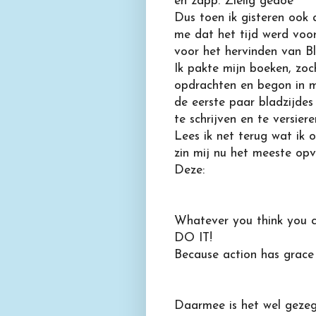
en zapp. Zielig gedoe
Dus toen ik gisteren ook a
me dat het tijd werd voo
voor het hervinden van Bli
Ik pakte mijn boeken, zo
opdrachten en begon in m
de eerste paar bladzijde
te schrijven en te versie
Lees ik net terug wat ik 
zin mij nu het meeste opv
Deze:
Whatever you think you c
DO IT!
Because action has grace
Daarmee is het wel gezeg