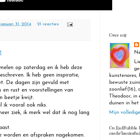
 januari 31, 2014
21 reacties
Over mij
t
Ne
Li
jmelen op zaterdag en ik heb deze
ge
schreven. Ik heb geen inspiratie,
kunstenares, h
et. De dagen zijn gevuld met
bewuste zuin
zoonlief(16), 
s en rust en voorstellingen van
Theodoor, in 
 beetje kwijt.
duinen in het
l ik vooral ook niks.
eer ziek, ik merk wel dat ik nog lang
Mijn volledige
aast.
On RedBubble I 
cards/laminated
te worden en afspraken nagekomen.