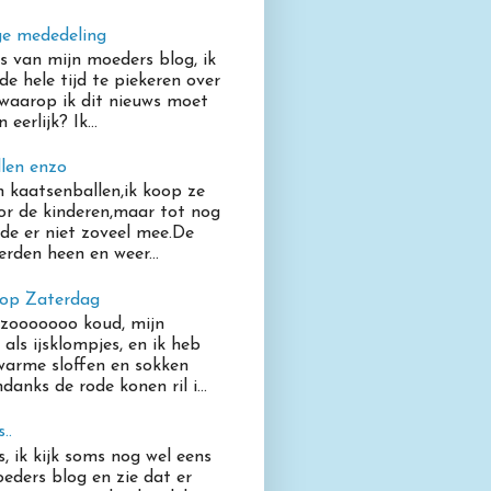
ge mededeling
rs van mijn moeders blog, ik
 de hele tijd te piekeren over
waarop ik dit nieuws moet
eerlijk? Ik...
len enzo
 kaatsenballen,ik koop ze
oor de kinderen,maar tot nog
de er niet zoveel mee.De
erden heen en weer...
 op Zaterdag
 zooooooo koud, mijn
 als ijsklompjes, en ik heb
warme sloffen en sokken
anks de rode konen ril i...
..
s, ik kijk soms nog wel eens
eders blog en zie dat er