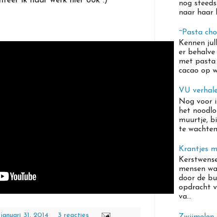
teer ik haar werk hier ook :)
nog steeds
naar haar b
~Pasta ch
Kennen jul
er behalve
met pasta 
cacao op wa
VU verhal
Nog voor i
het noodlo
muurtje, bi
te wachten
Krantjes m
Kerstwens
mensen waa
door de bu
opdracht 
va...
 januari 31, 2014
3 reacties
Zwijmelen