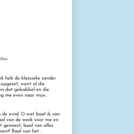
hten
 ik heb de klassieke zender
opgezet, want al die
en dat gebabbel en die
eg me even naar mijn...
n de wind, O wat baal ik van
aal van de week voor me en
t geweest, baal van alles
ent! Baal van het...