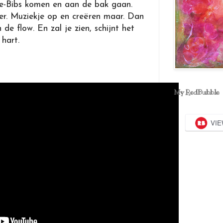
bje-Bibs komen en aan de bak gaan.
er. Muziekje op en creëren maar. Dan
 de flow. En zal je zien, schijnt het
 hart.
My RedBubble