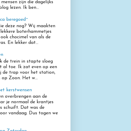
 mensen zijn die dagelijks
log lezen. Ik ben...
oca beregoed~
lie deze nog? Wij maakten
 lekkere boterhammetjes
ook chocimel van als de
s. En lekker dat...
en
k de trein in stapte sloeg
t al toe. Ik zat even op een
j de trap voor het station,
 op Zoon. Het w...
et kerstwensen
en overbrengen aan de
r je normaal de krantjes
s schuift. Dat was de
voor vandaag. Dus togen we
 op Zaterdag