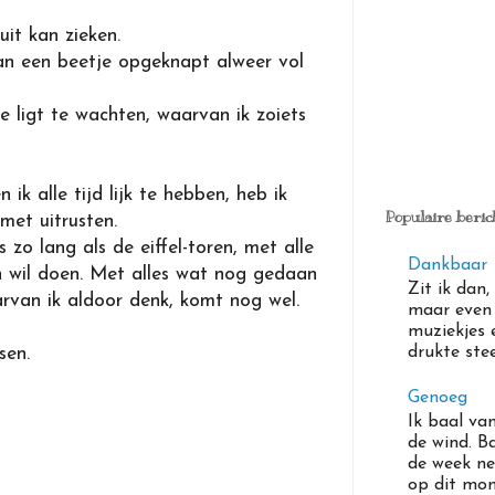
uit kan zieken.
an een beetje opgeknapt alweer vol
 ligt te wachten, waarvan ik zoiets
n ik alle tijd lijk te hebben, heb ik
Populaire beric
met uitrusten.
s zo lang als de eiffel-toren, met alle
Dankbaar
n wil doen. Met alles wat nog gedaan
Zit ik dan,
rvan ik aldoor denk, komt nog wel.
maar even 
muziekjes 
drukte ste
ssen.
Genoeg
Ik baal va
de wind. B
de week ne
op dit mom