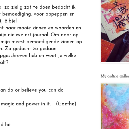
l zo zielig zat te doen bedacht ik
r bemoediging, voor oppeppen en
j Bibje!
cht naar mooie zinnen en woorden en
ijn nieuwe art-journal. Om daar op
s mijn meest bemoedigende zinnen op
ren. Zo gedacht zo gedaan.
opgeschreven heb en weet je welke
alt?
My online galle
an do or believe you can do
 magic and power in it. (Goethe)
d hè.