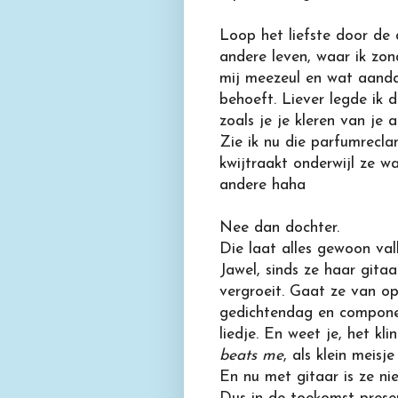
Loop het liefste door de 
andere leven, waar ik zon
mij meezeul en wat aanda
behoeft. Liever legde ik d
zoals je je kleren van je a
Zie ik nu die parfumrecla
kwijtraakt onderwijl ze w
andere haha
Nee dan dochter.
Die laat alles gewoon va
Jawel, sinds ze haar gitaa
vergroeit. Gaat ze van o
gedichtendag en componee
liedje. En weet je, het kl
beats me
, als klein meisj
En nu met gitaar is ze ni