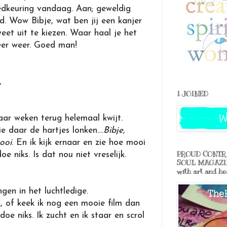
dkeuring vandaag. Aan; geweldig
ed. Wow Bibje, wat ben jij een kanjer
eet uit te kiezen. Waar haal je het
eer weer. Goed man!
,
I JOINED
aar weken terug helemaal kwijt.
ie daar de hartjes lonken....
Bibje,
ooi
. En ik kijk ernaar en zie hoe mooi
PROUD CONTRI
 niks. Is dat nou niet vreselijk.
SOUL MAGAZINE,
with art and he
ngen in het luchtledige.
, of keek ik nog een mooie film dan
oe niks. Ik zucht en ik staar en scrol