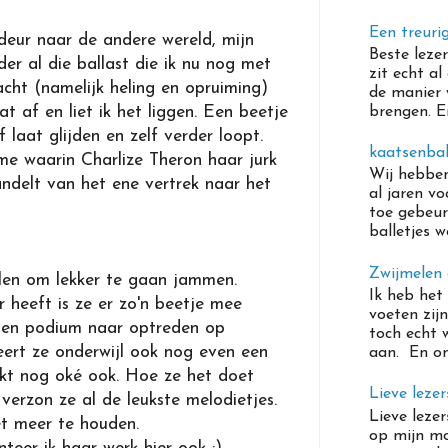
Een treuri
deur naar de andere wereld, mijn
Beste leze
der al die ballast die ik nu nog met
zit echt al
cht (namelijk heling en opruiming)
de manier 
brengen. En 
at af en liet ik het liggen. Een beetje
f laat glijden en zelf verder loopt.
kaatsenbal
me waarin Charlize Theron haar jurk
Wij hebben
andelt van het ene vertrek naar het
al jaren v
toe gebeur
balletjes w
Zwijmelen
llen om lekker te gaan jammen.
Ik heb het
r heeft is ze er zo'n beetje mee
voeten zijn
pen podium naar optreden op
toch echt 
rt ze onderwijl ook nog even een
aan. En ond
inkt nog oké ook. Hoe ze het doet
Lieve lezers
e verzon ze al de leukste melodietjes.
Lieve lezer
et meer te houden.
op mijn mo