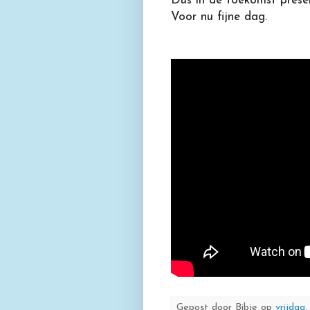
Dus in de toekomst presen
Voor nu fijne dag.
Gepost door
Bibje
op
vrijdag,