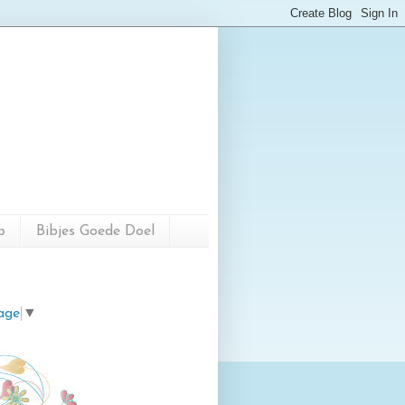
p
Bibjes Goede Doel
age
▼