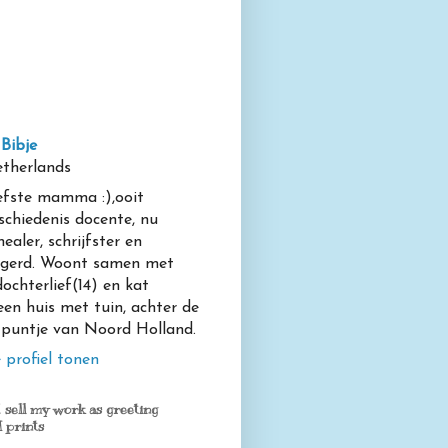
Bibje
therlands
efste mamma :),ooit
schiedenis docente, nu
ealer, schrijfster en
igerd. Woont samen met
dochterlief(14) en kat
een huis met tuin, achter de
 puntje van Noord Holland.
 profiel tonen
sell my work as greeting
 prints